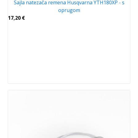
Sajla natezača remena Husqvarna YTH180XP - s
oprugom
17,20
€