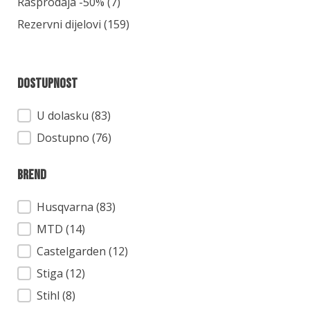
Kategorija
Rasprodaja -50%
(7)
Rezervni dijelovi
(159)
Dostupnost
Dostupnost
U dolasku (83)
Dostupno (76)
Brend
Brend
Husqvarna
(83)
MTD
(14)
Castelgarden
(12)
Stiga
(12)
Stihl
(8)