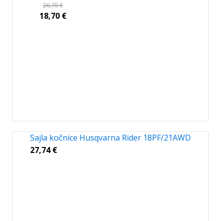
26,70
€
18,70
€
Sajla kočnice Husqvarna Rider 18PF/21AWD
27,74
€