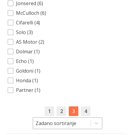
Jonsered
(6)
McCulloch
(6)
Cifarelli
(4)
Solo
(3)
AS Motor
(2)
Dolmar
(1)
Echo
(1)
Goldoni
(1)
Honda
(1)
Partner
(1)
1
2
3
4
Sortiranje
Sortiranje
Zadano sortiranje