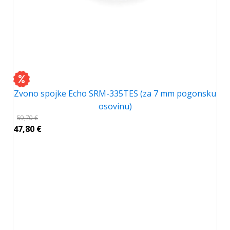
Zvono spojke Echo SRM-335TES (za 7 mm pogonsku
osovinu)
59,70
€
47,80
€