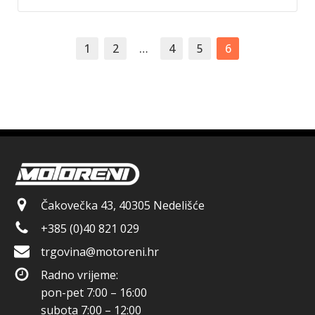
1
2
…
4
5
6
Čakovečka 43, 40305 Nedelišće
+385 (0)40 821 029
trgovina@motoreni.hr
Radno vrijeme:
pon-pet 7:00 – 16:00
subota 7:00 – 12:00